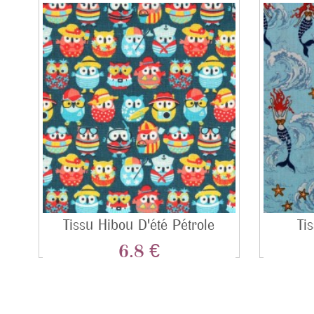
Tissu Hibou D'été Pétrole
Ti
6.8 €
Prix