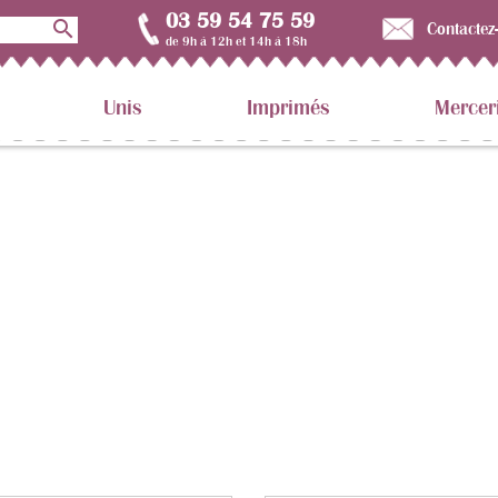
03 59 54 75 59

Contactez
de 9h à 12h et 14h à 18h
Unis
Imprimés
Mercer