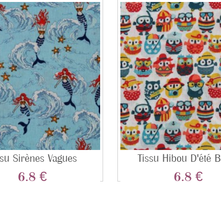
ssu Sirènes Vagues
Tissu Hibou D'été B
6.8 €
6.8 €
Prix
Prix